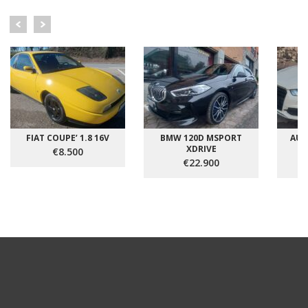
FIAT COUPE’ 1.8 16V
BMW 120D MSPORT
AUDI
XDRIVE
€8.500
€22.900