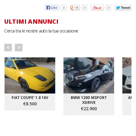
0
0
0
ULTIMI ANNUNCI
Cerca tra le nostre auto la tua occasione
FIAT COUPE’ 1.8 16V
BMW 120D MSPORT
AUDI
XDRIVE
€8.500
€22.900